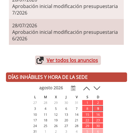
Aprobación inicial modificación presupuestaria
7/2026
28/07/2026
Aprobación inicial modificación presupuestaria
6/2026
Ver todos los anuncios
DÍAS INHÁBILES Y HORA DE LA SEDE
agosto 2026
L
M
X
J
V
S
D
27
28
29
30
31
1
2
3
4
5
6
7
8
9
10
11
12
13
14
15
16
17
18
19
20
21
22
23
24
25
26
27
28
29
30
31
1
2
3
4
5
6